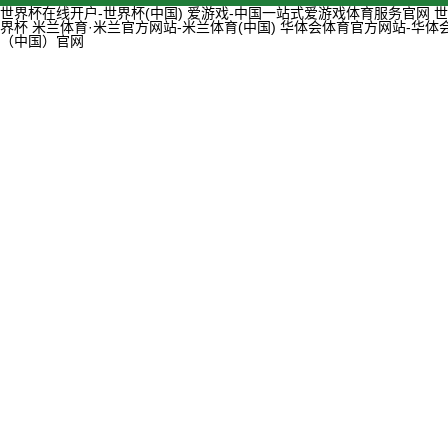
世界杯在线开户-世界杯(中国)
爱游戏-中国一站式爱游戏体育服务官网
世
界杯
米兰体育·米兰官方网站-米兰体育(中国)
华体会体育官方网站-华体会
（中国）官网