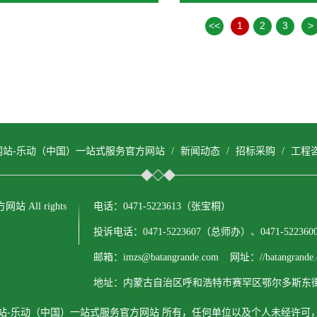
<<
1
2
3
>
网站-乐动（中国）一站式服务官方网站
/
新闻动态
/
招标采购
/
工程
 All rights
电话：0471-5223613（张宝桐）
投诉电话：0471-5223607（总师办）、0471-522
邮箱：imzs@batangrande.com 网址：//batangrande.
地址：内蒙古自治区呼和浩特市赛罕区鄂尔多斯东街1
站-乐动（中国）一站式服务官方网站 所有，任何单位以及个人未经许可