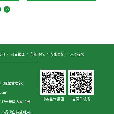
>>
咨询
/
项目管理
/
节能环保
/
专家登记
/
人才招聘
3600（经营管理部）
com/
中实咨询集团
官网手机版
2号银联大厦10层
，不得擅自转载引用。