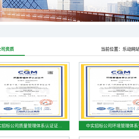
公司资质
当前位置：
乐动网
实招标公司质量管理体系认证证…
中实招标公司环境管理体系