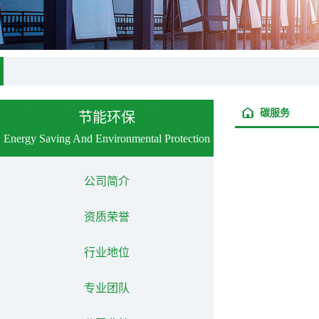
碳服务
节能环保
Energy Saving And Environmental Protection
公司简介
资质荣誉
行业地位
专业团队