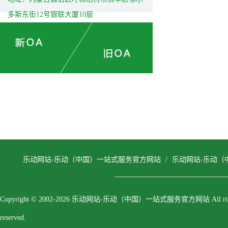
多斯东街12号银联大厦10层
乐动网站-乐动（中国）一站式服务官方网站
/
乐动网站-乐动
Copyright © 2002-2026 乐动网站-乐动（中国）一站式服务官方网站 All rig
reserved.