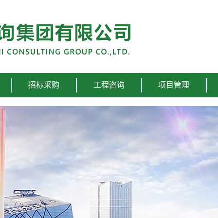
招标采购
工程咨询
项目管理