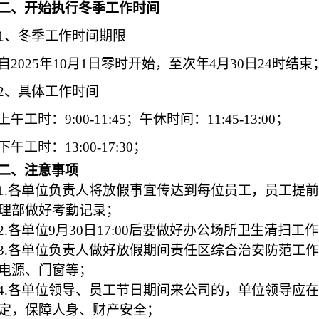
二、开始执行冬季工作时间
1、冬季工作时间期限
自2025年10月1日零时开始，至次年4月30日24时结束
2、具体工作时间
上午工时：9:00-11:45；午休时间：11:45-13:00；
下午工时：13:00-17:30；
二、注意事项
1.各单位负责人将放假事宜传达到每位员工，员工提前
理部做好考勤记录；
2.各单位9月30日17:00后要做好办公场所卫生清扫工
3.各单位负责人做好放假期间责任区综合治安防范工
电源、门窗等；
4.各单位领导、员工节日期间来公司的，单位领导应在
定，保障人身、财产安全；