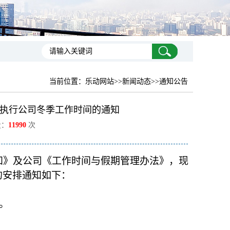
当前位置：
乐动网站
>>新闻动态>>通知公告
始执行公司冬季工作时间的通知
量：
11990
次
通知》及公司《工作时间与假期管理办法》，现
的安排通知如下：
天。