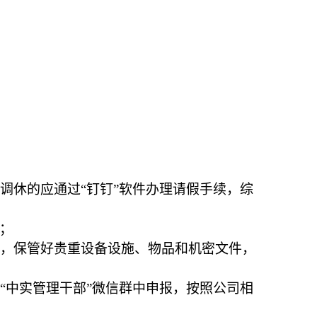
；
调休的应通过“钉钉”软件办理请假手续，综
作；
作，保管好贵重设备设施、物品和机密文件，
“中实管理干部”微信群中申报，按照公司相