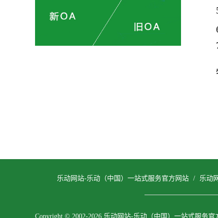
乐动网站-乐动（中国）一站式服务官方网站
/
乐动
Copyright © 2002-2026 乐动网站-乐动（中国）一站式服务官方网站