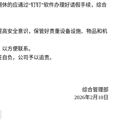
休的应通过“钉钉”软件办理好请假手续，综合
提高安全意识，保管好贵重设备设施、物品和机
，以方便联系。
任自负，公司予以追责。
综合管理部
2026年2月10日