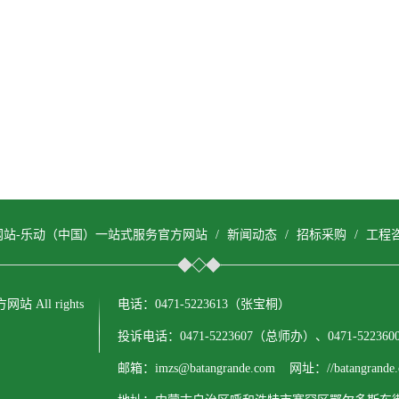
网站-乐动（中国）一站式服务官方网站
/
新闻动态
/
招标采购
/
工程
 All rights
电话：0471-5223613（张宝桐）
投诉电话：0471-5223607（总师办）、0471-522
邮箱：imzs@batangrande.com 网址：//batangrande.