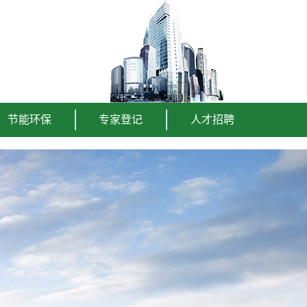
节能环保
专家登记
人才招聘