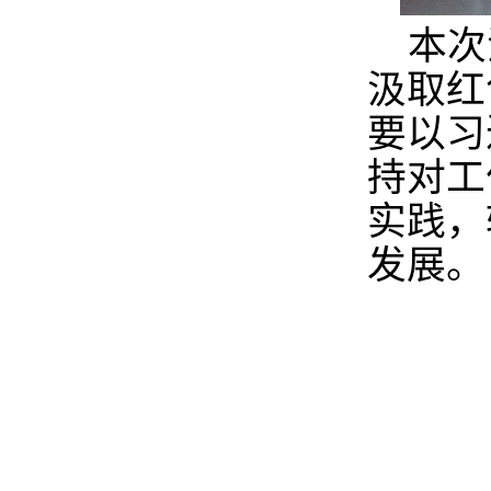
本次
汲取红
要以习
持对工
实践，
发展。