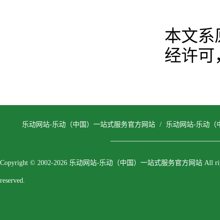
本文系
经许可
乐动网站-乐动（中国）一站式服务官方网站
/
乐动网站-乐动
Copyright © 2002-2026 乐动网站-乐动（中国）一站式服务官方网站 All rig
reserved.