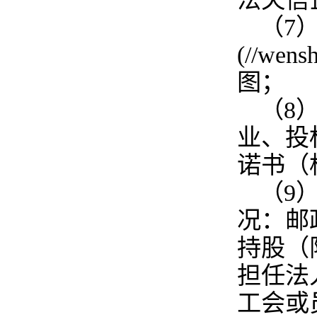
（7
(//we
图；
（8
业、投
诺书（
（9
况：邮
持股（
担任法
工会或