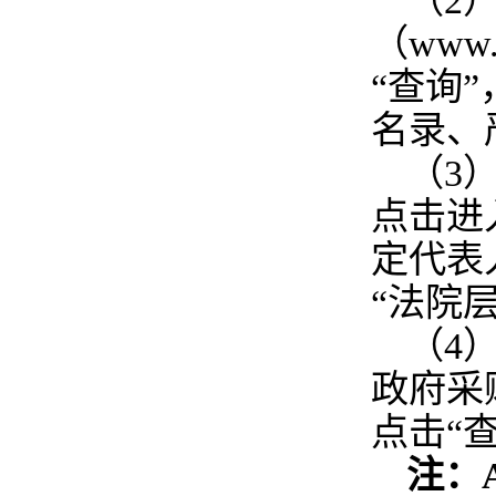
（2
（www
“查询
名录、
（3）
点击进
定代表
“法院
（4）
政府采
点击“
注：