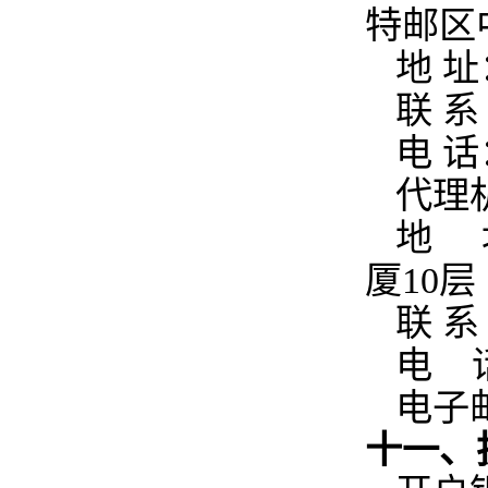
特邮区
地 
联 
电 话：
代理
地 
厦10层
联 
电 话：
电子
十一、