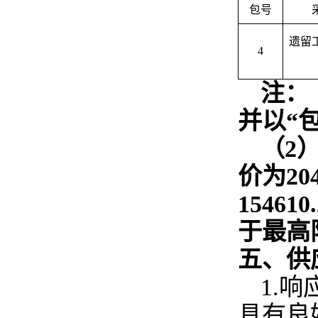
包号
遗留
4
注：
并以“
（2
价为20
1546
于最高
五、供
1.
响
具有良