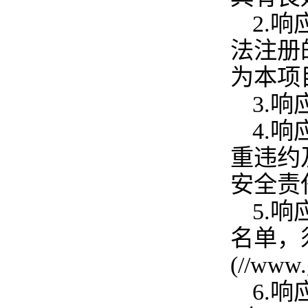
2.
响
法注册
为本项
3.
响
4.
响
重违约
安全责
5.
响
名单，
(//ww
6.
响