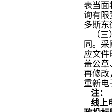
表当面
询有限
多斯东
（三
同。采
应文件
盖公章
再修改
重新电
注：
线上