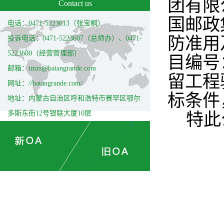
团有限
Contact us
国邮政
电话：0471-5223613（张宝桐）
防准用
投诉电话：0471-5223607（总师办）、0471-
5223600（经营管理部）
目编号：
邮箱：imzs@batangrande.com
留工程
网址：//batangrande.com/
标条件
地址：内蒙古自治区呼和浩特市赛罕区鄂尔
多斯东街12号银联大厦10层
特此