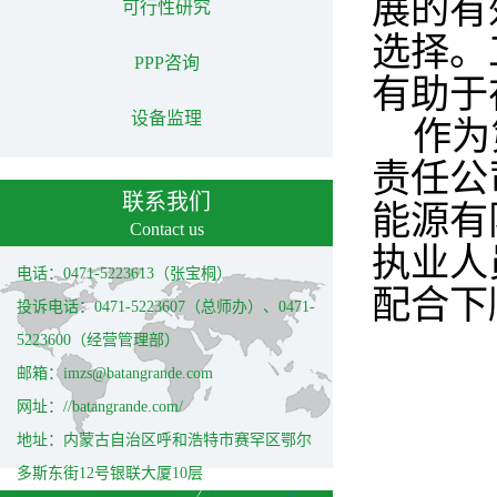
展的有
可行性研究
选择。
PPP咨询
有助于
设备监理
作为
责任公
联系我们
能源有
Contact us
执业人
电话：0471-5223613（张宝桐）
配合下
投诉电话：0471-5223607（总师办）、0471-
5223600（经营管理部）
邮箱：imzs@batangrande.com
网址：//batangrande.com/
地址：内蒙古自治区呼和浩特市赛罕区鄂尔
多斯东街12号银联大厦10层