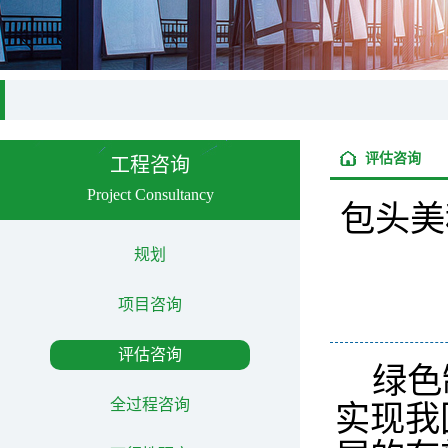
评估咨询
工程咨询
Project Consultancy
包头美
规划
项目咨询
评估咨询
绿色
全过程咨询
实现我