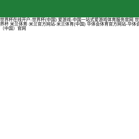
世界杯在线开户-世界杯(中国)
爱游戏-中国一站式爱游戏体育服务官网
世
界杯
米兰体育·米兰官方网站-米兰体育(中国)
华体会体育官方网站-华体会
（中国）官网