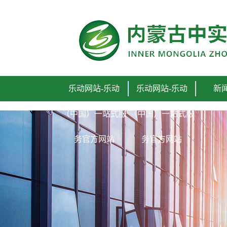
乐动网站
乐动网站-乐动
乐动网站-乐动
新
（中国）一站式服
（中国）一站式服
务官方网站
务官方网站