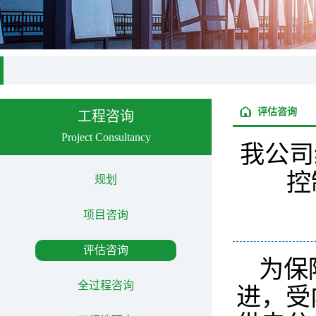
评估咨询
工程咨询
Project Consultancy
我公司
控
规划
项目咨询
评估咨询
为保
全过程咨询
进，受