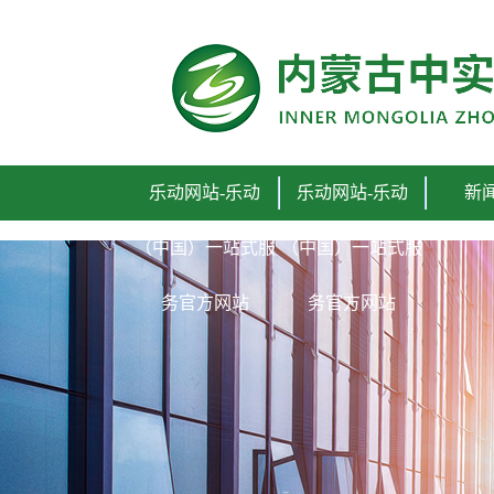
乐动网站
乐动网站-乐动
乐动网站-乐动
新
（中国）一站式服
（中国）一站式服
务官方网站
务官方网站