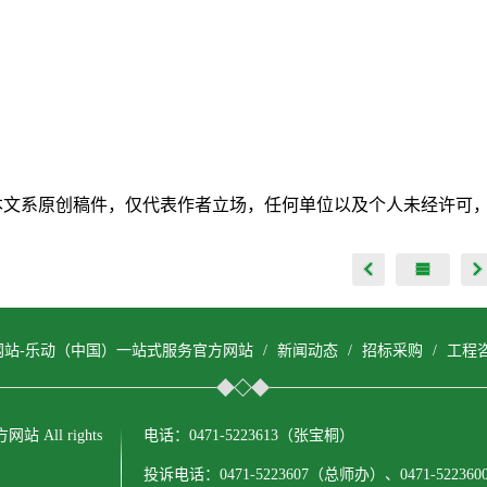
本文系原创稿件，仅代表作者立场，任何单位以及个人未经许可
网站-乐动（中国）一站式服务官方网站
/
新闻动态
/
招标采购
/
工程
 All rights
电话：0471-5223613（张宝桐）
投诉电话：0471-5223607（总师办）、0471-522