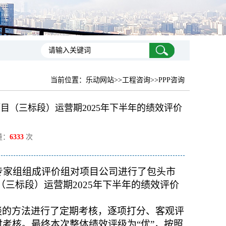
当前位置：
乐动网站
>>工程咨询>>PPP咨询
项目（三标段）运营期2025年下半年的绩效评价
量：
6333
次
、专家组组成评价组对项目公司进行了包头市
（三标段）运营期2025年下半年的绩效评价
谈的方法进行了定期考核，逐项打分、客观评
时考核。最终本次整体绩效评级为
“
优
”
，按照