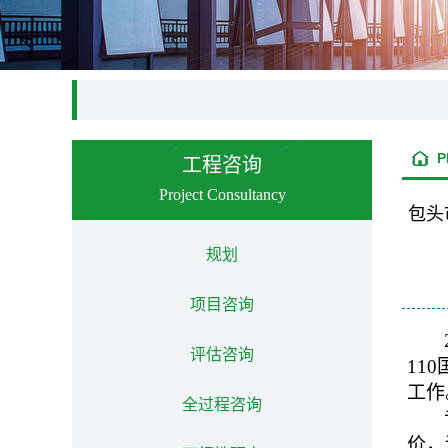
P
工程咨询
Project Consultancy
包头
规划
项目咨询
评估咨询
11
工作
全过程咨询
价，