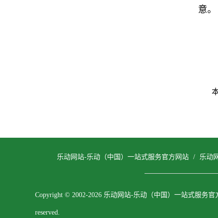
意。
乐动网站-乐动（中国）一站式服务官方网站
/
乐动
Copyright © 2002-2026 乐动网站-乐动（中国）一站式服务官方网站
reserved.