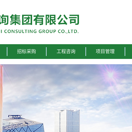
招标采购
工程咨询
项目管理