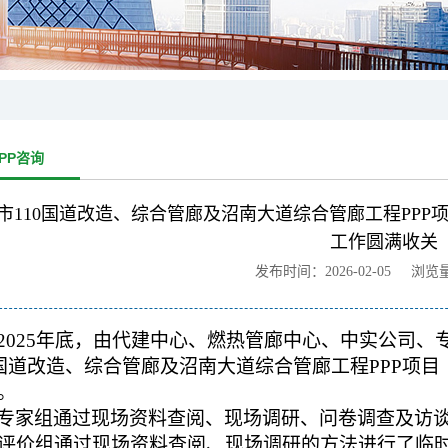
PP咨询
市110国道改造、综合管廊及沼南大道综合管廊工程PPP
工作圆满收关
发布时间：2026-02-05 浏览
2025年底，由代建中心、燃热管廊中心、中实公司
0国道改造、综合管廊及沼南大道综合管廊工程PPP项目
。
专家组通过现场资料查阅、现场调研、问卷调查及访
评价组通过现场资料查阅、现场调研的方法进行了临