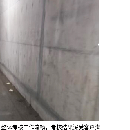
，整体考核工作流畅，考核结果深受客户满