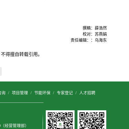
撰稿：薛浩然
校对：苏燕娟
责任编辑：：乌海东
，不得擅自转载引用。
咨询
/
项目管理
/
节能环保
/
专家登记
/
人才招聘
3600（经营管理部）