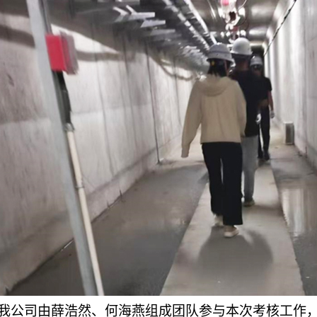
我公司由薛浩然、何海燕组成团队参与本次考核工作