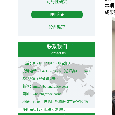
可行性研究
本项
成果
PPP咨询
设备监理
联系我们
Contact us
电话：0471-5223613（张宝桐）
投诉电话：0471-5223607（总师办）、0471-
5223600（经营管理部）
邮箱：imzs@batangrande.com
网址：//batangrande.com/
地址：内蒙古自治区呼和浩特市赛罕区鄂尔
多斯东街12号银联大厦10层