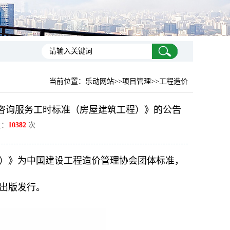
当前位置：
乐动网站
>>项目管理>>工程造价
咨询服务工时标准（房屋建筑工程）》的公告
量：
10382
次
）》为中国建设工程造价管理协会团体标准，
出版发行。