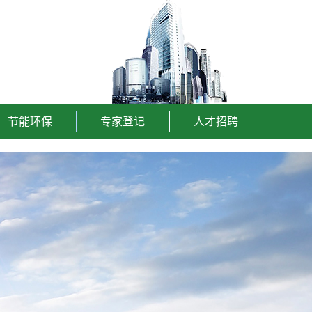
节能环保
专家登记
人才招聘