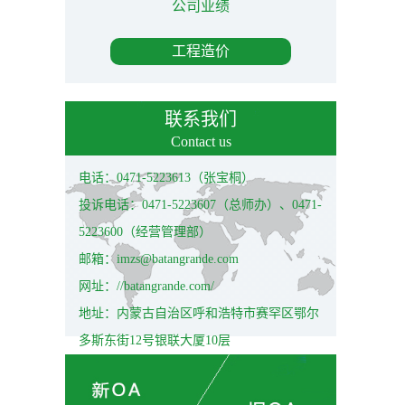
公司业绩
工程造价
联系我们
Contact us
电话：0471-5223613（张宝桐）
投诉电话：0471-5223607（总师办）、0471-
5223600（经营管理部）
邮箱：imzs@batangrande.com
网址：//batangrande.com/
地址：内蒙古自治区呼和浩特市赛罕区鄂尔
多斯东街12号银联大厦10层