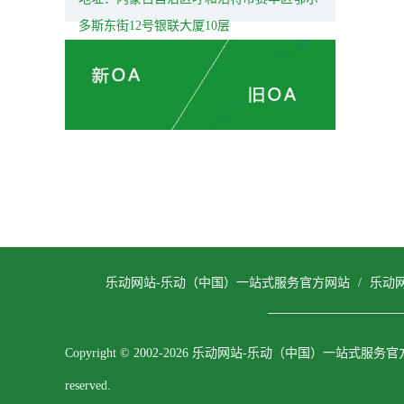
多斯东街12号银联大厦10层
乐动网站-乐动（中国）一站式服务官方网站
/
乐动
Copyright © 2002-2026 乐动网站-乐动（中国）一站式服务官方网站
reserved.