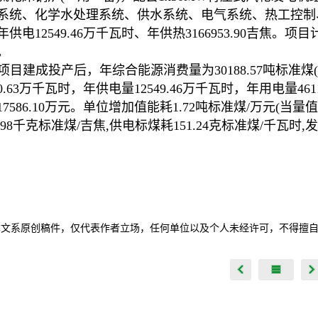
系统、化学水处理系统、供水系统、电气系统、热工控制
供电12549.46万千瓦时、年供热3166953.90吉焦。项
。
项目建成投产后，年综合能源消费量为30188.57吨标准煤(当
60.63万千瓦时，年供电量12549.46万千瓦时，年用电量46
17586.10万元。单位增加值能耗1.72吨标准煤/万元(当量
7.98千克标准煤/吉焦,供电标煤耗151.24克标准煤/千瓦时,
本文系原创稿件，仅代表作者立场，任何单位以及个人未经许可，不得擅