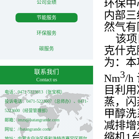
环保中
公司业绩
内部三
节能服务
然气有
环保服务
该项
克什克
碳服务
为：本
联系我们
3
Nm
/
Contact us
目利用
电话：0471-5223613（张宝桐）
蒸，闪
投诉电话：0471-5223607（总师办）、0471-
甲醇洗
5223600（经营管理部）
邮箱：imzs@batangrande.com
减排增
网址：//batangrande.com/
缩机1
地址：内蒙古自治区呼和浩特市赛罕区鄂尔