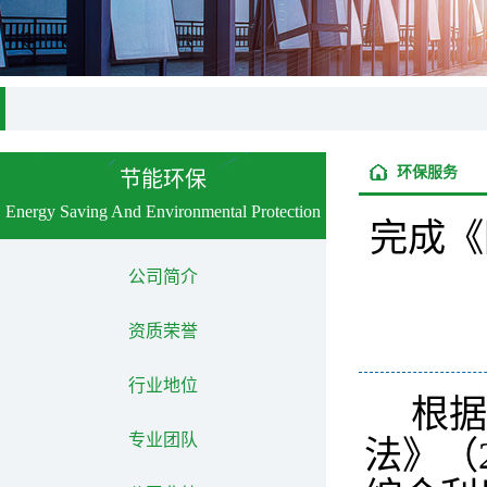
环保服务
节能环保
Energy Saving And Environmental Protection
完成《
公司简介
资质荣誉
行业地位
根据
专业团队
法》（