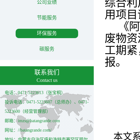
综合利
公司业绩
用项目
节能服务
《阿
环保服务
废物资
工期紧
碳服务
报。
联系我们
Contact us
电话：0471-5223613（张宝桐）
投诉电话：0471-5223607（总师办）、0471-
5223600（经营管理部）
邮箱：imzs@batangrande.com
网址：//batangrande.com/
本文
地址：内蒙古自治区呼和浩特市赛罕区鄂尔