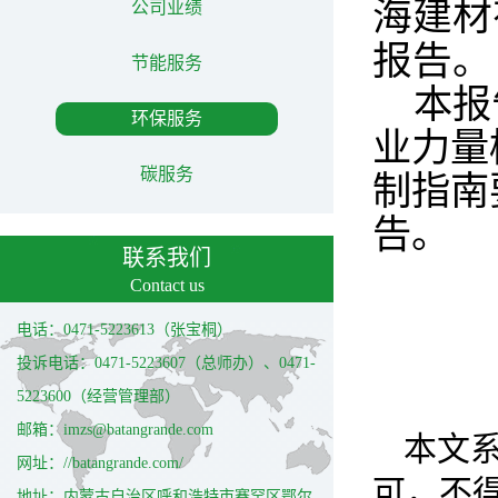
海建材
公司业绩
报告。
节能服务
本报
环保服务
业力量
碳服务
制指南
告。
联系我们
Contact us
电话：0471-5223613（张宝桐）
投诉电话：0471-5223607（总师办）、0471-
5223600（经营管理部）
邮箱：imzs@batangrande.com
本文
网址：//batangrande.com/
可，不
地址：内蒙古自治区呼和浩特市赛罕区鄂尔