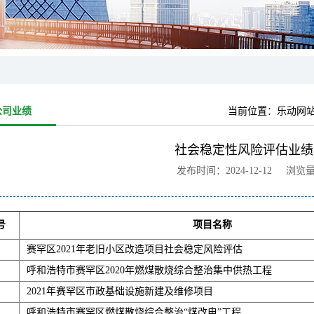
公司业绩
当前位置：
乐动网
社会稳定性风险评估业绩（
发布时间：2024-12-12 浏览
号
项目名称
赛罕区2021年老旧小区改造项目社会稳定风险评估
呼和浩特市赛罕区2020年燃煤散烧综合整治集中供热工程
2021年赛罕区市政基础设施新建及维修项目
呼和浩特市赛罕区燃煤散烧综合整治“煤改电”工程