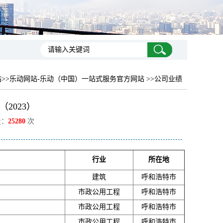
站
>>乐动网站-乐动（中国）一站式服务官方网站 >>公司业绩
2023）
量：
25280
次
行业
所在地
建筑
呼和浩特市
市政公用工程
呼和浩特市
市政公用工程
呼和浩特市
市政公用工程
呼和浩特市