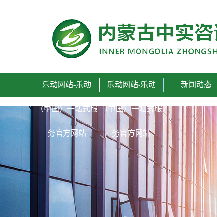
乐动网站
乐动网站-乐动
乐动网站-乐动
新闻动态
（中国）一站式服
（中国）一站式服
务官方网站
务官方网站