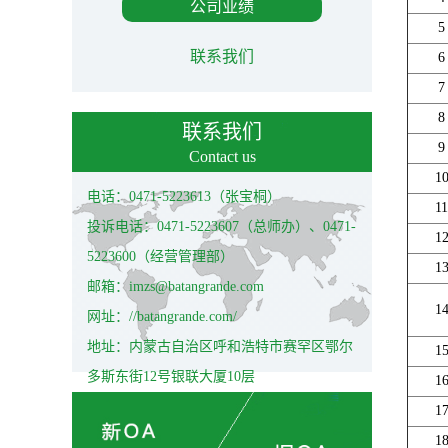
公司业绩
5
联系我们
6
7
8
联系我们
9
Contact us
1
电话：0471-5223613（张宝桐）
11
投诉电话：0471-5223607（总师办）、0471-
1
5223600（经营管理部）
1
邮箱：imzs@batangrande.com
1
网址：//batangrande.com/
地址：内蒙古自治区呼和浩特市赛罕区鄂尔
1
多斯东街12号银联大厦10层
1
1
1