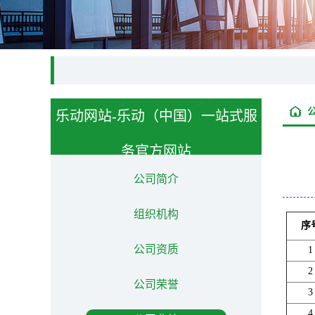
乐动网站-乐动（中国）一站式服
务官方网站
About us
公司简介
组织机构
序
公司资质
1
2
公司荣誉
3
4