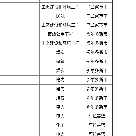
生态建设和环境工程
乌兰察布市
民航
乌兰察布市
生态建设和环境工程
乌兰察布市
市政公用工程
鄂尔多斯市
生态建设和环境工程
鄂尔多斯市
煤炭
鄂尔多斯市
建筑
鄂尔多斯市
煤炭
鄂尔多斯市
电力
鄂尔多斯市
电力
鄂尔多斯市
煤炭
鄂尔多斯市
电力
鄂尔多斯市
电力
阿拉善盟
化工
阿拉善盟
电力
阿拉善盟