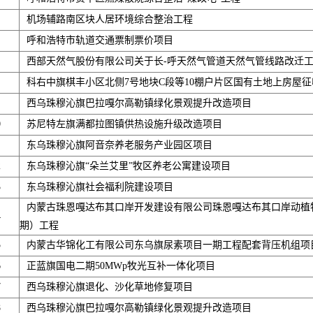
机场辅路南区块人居环境综合整治工程
呼和浩特市轨道交通票制票价项目
西部天然气股份有限公司关于长-呼天然气管道天然气管线路改迁
科右中旗棋丰小区北侧7号地块C段等10棚户片区国有土地上房屋
西乌珠穆沁旗巴拉嘎尔高勒镇绿化景观提升改造项目
0
苏尼特左旗满都拉图镇供热设施升级改造项目
东乌珠穆沁旗阿音奈养老服务产业园区项目
2
东乌珠穆沁旗“朵兰艾里”牧区养老公寓建设项目
3
东乌珠穆沁旗社会福利院建设项目
内蒙古珠恩嘎达布其口岸开发建设有限公司珠恩嘎达布其口岸动植
4
期）工程
5
内蒙古华锦化工有限公司东乌旗尿素项目一期工程配套背压机组项
6
正蓝旗国电二期50MWp牧光互补一体化项目
7
西乌珠穆沁旗退化、沙化草地修复项目
8
西乌珠穆沁旗巴拉嘎尔高勒镇绿化景观提升改造项目